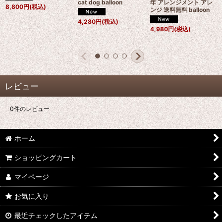
cat dog balloon
年 アレンジメント アレ
8,800
円
(税込)
ンジ 送料無料 balloon
4,280
円
(税込)
4,980
円
(税込)
レビュー
0
件のレビュー
ホーム
ショッピングカート
マイページ
お気に入り
最近チェックしたアイテム