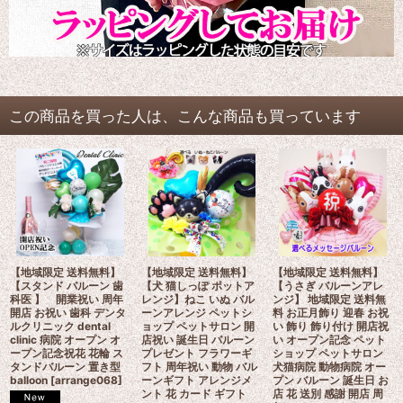
この商品を買った人は、こんな商品も買っています
【地域限定 送料無料】
【地域限定 送料無料】
【地域限定 送料無料】
【スタンド バルーン 歯
【犬 猫しっぽ ポットア
【うさぎ バルーンアレ
科医 】 開業祝い 周年
レンジ】ねこ いぬ バル
ンジ】 地域限定 送料無
開店 お祝い 歯科 デンタ
ーンアレンジ ペットシ
料 お正月飾り 迎春 お祝
ルクリニック dental
ョップ ペットサロン 開
い 飾り 飾り付け 開店祝
clinic 病院 オープン オ
店祝い 誕生日 バルーン
い オープン記念 ペット
ープン記念祝花 花輪 ス
プレゼント フラワーギ
ショップ ペットサロン
タンドバルーン 置き型
フト 周年祝い 動物 バル
犬猫病院 動物病院 オー
balloon
[
arrange068
]
ーンギフト アレンジメ
プン バルーン 誕生日 お
ント 花 カード ギフト
店 花 送別 感謝 開店 周