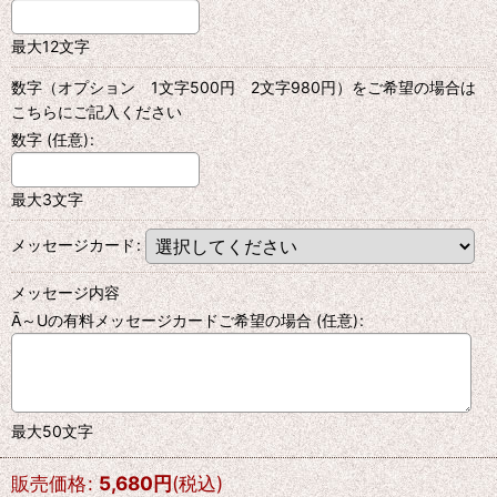
最大12文字
数字（オプション 1文字500円 2文字980円）をご希望の場合は
こちらにご記入ください
数字
(任意)
:
最大3文字
メッセージカード
:
メッセージ内容
Ā～Uの有料メッセージカードご希望の場合
(任意)
:
最大50文字
販売価格
:
5,680
円
(税込)