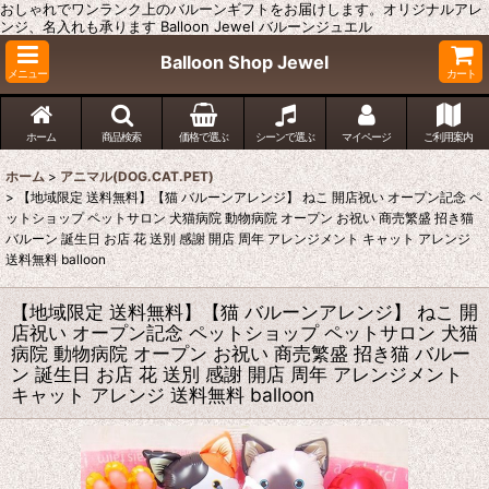
おしゃれでワンランク上のバルーンギフトをお届けします。オリジナルアレ
ンジ、名入れも承ります Balloon Jewel バルーンジュエル
Balloon Shop Jewel
メニュー
カート
ホーム
商品検索
価格で選ぶ
シーンで選ぶ
マイページ
ご利用案内
ホーム
>
アニマル(DOG.CAT.PET)
>
【地域限定 送料無料】【猫 バルーンアレンジ】 ねこ 開店祝い オープン記念 ペ
ットショップ ペットサロン 犬猫病院 動物病院 オープン お祝い 商売繁盛 招き猫
バルーン 誕生日 お店 花 送別 感謝 開店 周年 アレンジメント キャット アレンジ
送料無料 balloon
【地域限定 送料無料】【猫 バルーンアレンジ】 ねこ 開
店祝い オープン記念 ペットショップ ペットサロン 犬猫
病院 動物病院 オープン お祝い 商売繁盛 招き猫 バルー
ン 誕生日 お店 花 送別 感謝 開店 周年 アレンジメント
キャット アレンジ 送料無料 balloon