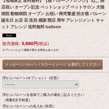
【地域限定 送料無料】【猫 バルーンアレンジ】 ねこ 開
店祝い オープン記念 ペットショップ ペットサロン 犬猫
病院 動物病院 オープン お祝い 商売繁盛 招き猫 バルーン
誕生日 お店 花 送別 感謝 開店 周年 アレンジメント キャ
ット アレンジ 送料無料 balloon
販売価格
:
5,680
円
(税込)
オプションにより価格が変わる場合もあります。
メッセージバルーン
/
カラーイメージ
を選択してください
浮かぶバルーン(オプション）
(任意)
:
浮かぶバルーンを追加でご購入の場合ご記入ください
（英数8文字程度）
浮かぶバルーンへの名入れ
(任意)
: