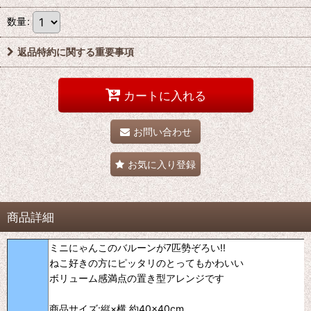
数量
:
返品特約に関する重要事項
カートに入れる
お問い合わせ
お気に入り登録
商品詳細
ミニにゃんこのバルーンが7匹勢ぞろい!!
ねこ好きの方にピッタリのとってもかわいい
ボリューム感満点の置き型アレンジです
商品サイズ:縦×横 約40×40cm