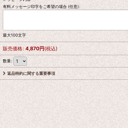
有料メッセージ印字をご希望の場合
(任意)
:
最大100文字
販売価格
:
4,870
円
(税込)
数量
:
返品特約に関する重要事項